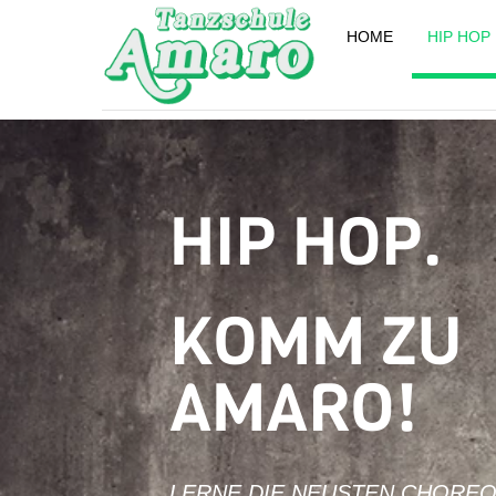
Skip
HOME
HIP HOP
to
content
HIP HOP.
KOMM ZU
AMARO!
LERNE DIE NEUSTEN CHOREO